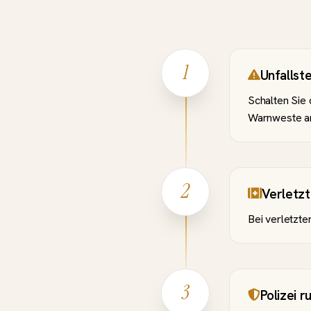
1
Unfallste
Schalten Sie 
Warnweste an
2
Verletz
Bei verletzt
3
Polizei r