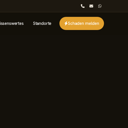
issenswertes
Standorte
Schaden melden