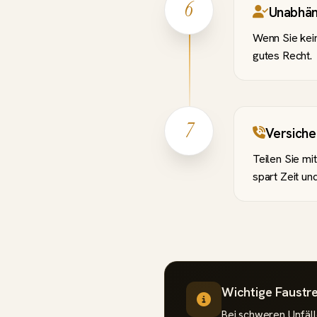
6
Unabhän
Wenn Sie kein
gutes Recht.
7
Versiche
Teilen Sie mi
spart Zeit un
Wichtige Faustr
Bei schweren Unfäll