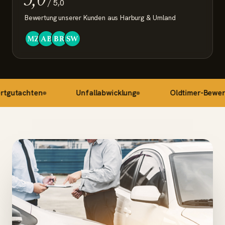
/ 5,0
Bewertung unserer Kunden aus Harburg & Umland
hten
Unfallabwicklung
Oldtimer-Bewertung