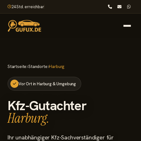
24 Std. erreichbar
Startseite
Startseite
Standorte
Harburg
Leistungen
Vor Ort in Harburg & Umgebung
Nach dem Unfall
Kfz-Gutachter
Wissenswertes
Harburg.
Standorte
Ihr unabhängiger Kfz-Sachverständiger für