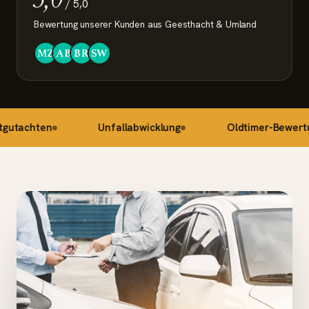
/ 5,0
Bewertung unserer Kunden aus Geesthacht & Umland
hten
Unfallabwicklung
Oldtimer-Bewertung