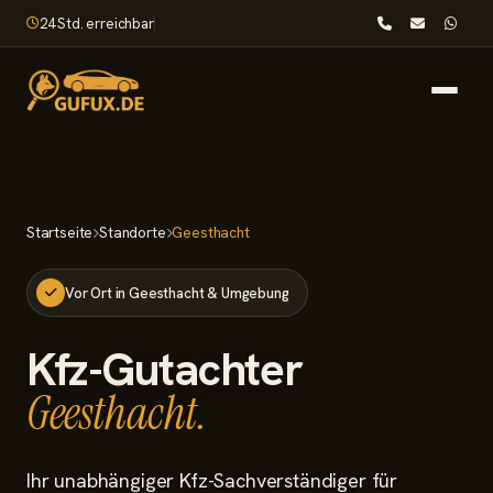
24 Std. erreichbar
Startseite
Startseite
Standorte
Geesthacht
Leistungen
Vor Ort in Geesthacht & Umgebung
Nach dem Unfall
Kfz-Gutachter
Wissenswertes
Geesthacht.
Standorte
Ihr unabhängiger Kfz-Sachverständiger für