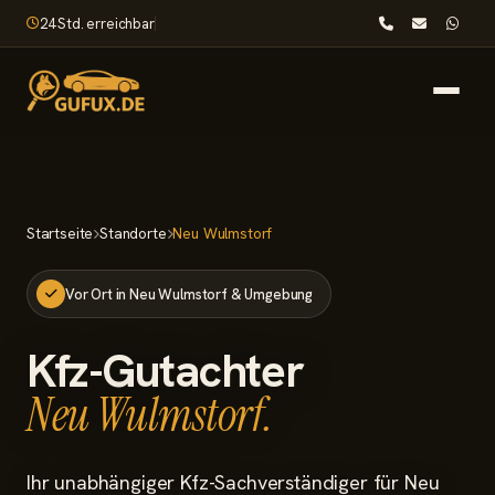
24 Std. erreichbar
Startseite
Startseite
Standorte
Neu Wulmstorf
Leistungen
Vor Ort in Neu Wulmstorf & Umgebung
Nach dem Unfall
Kfz-Gutachter
Wissenswertes
Neu Wulmstorf.
Standorte
Ihr unabhängiger Kfz-Sachverständiger für Neu