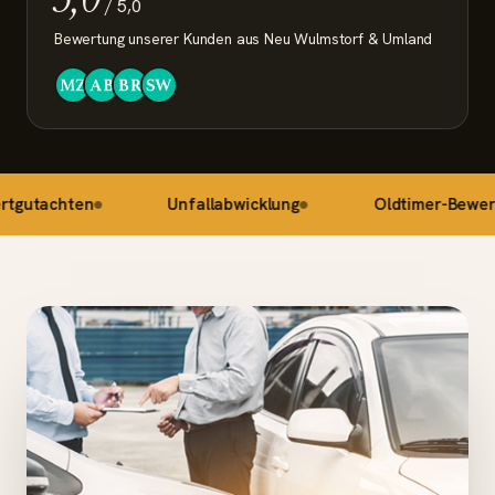
/ 5,0
Bewertung unserer Kunden aus Neu Wulmstorf & Umland
hten
Unfallabwicklung
Oldtimer-Bewertung